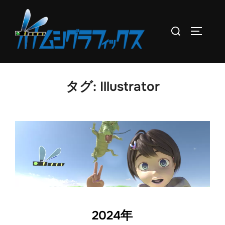
コ
ン
検
サイドバ
テ
索
ン
対
ツ
象:
へ
タグ:
Illustrator
ス
キ
ッ
プ
2024年