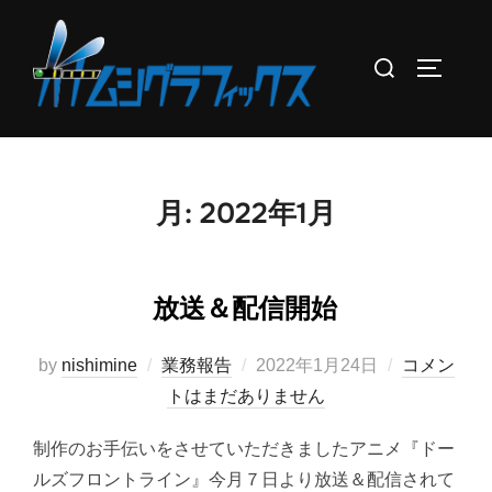
コ
ン
検
サイドバ
テ
索
ン
対
ツ
象:
へ
ス
月:
2022年1月
キ
ッ
プ
放送＆配信開始
投
by
nishimine
業務報告
2022年1月24日
コメン
稿
トはまだありません
日:
制作のお手伝いをさせていただきましたアニメ『ドー
ルズフロントライン』今月７日より放送＆配信されて