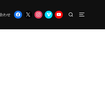
検
合わせ
サイドバー
索
対
象: