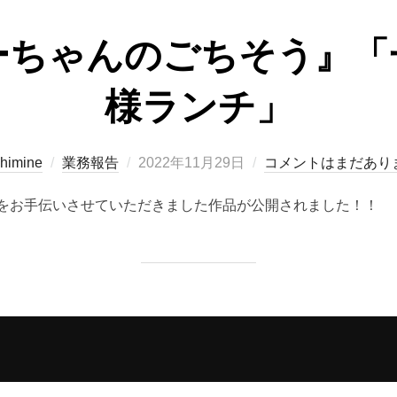
ーちゃんのごちそう』「
様ランチ」
投
shimine
業務報告
2022年11月29日
コメントはまだあり
稿
をお手伝いさせていただきました作品が公開されました！！
日: