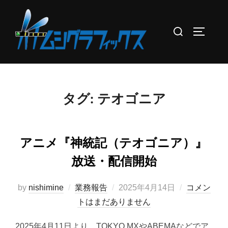
コ
ン
検
サイドバ
テ
索
ン
対
ツ
象:
へ
ス
タグ:
テオゴニア
キ
ッ
プ
アニメ『神統記（テオゴニア）』
放送・配信開始
投
by
nishimine
業務報告
2025年4月14日
コメン
稿
トはまだありません
日:
2025年4月11日より、TOKYO MXやABEMAなどでア