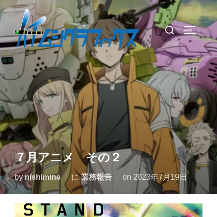
コ
ン
検
サイドバ
テ
索
ン
対
ツ
象:
へ
ス
キ
ッ
プ
７月アニメ その２
投
by
nishimine
に
業務報告
on
2023年7月19日
稿
日: