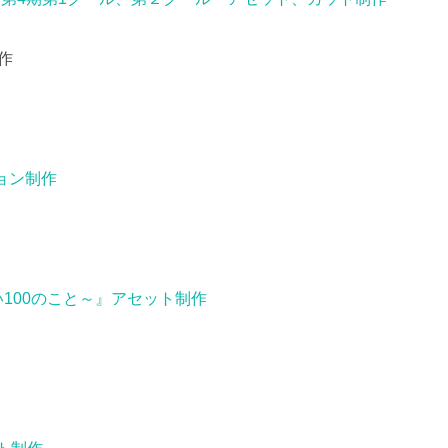
作
ョン制作
100のこと～』アセット制作