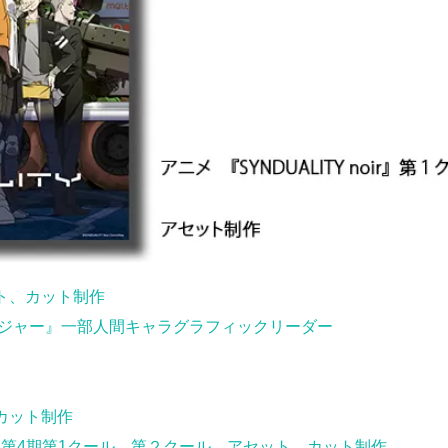
ト、カット制作
ンジャー』一部人間キャラグラフィックリーダー
カット制作
）』第4期第1クール、第２クール アセット、カット制作